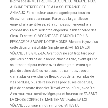
le privilège de METTRE EN PLACE UNE LOI VÉGANE, PLUS
AUCUNE ENTREPRISE LIÉE À LA SOUFFRANCE LES
ANIMAUX. Zéro douleur, aucune agonie pour tous les
êtres, humains et animaux. Parce que la gentillesse
engendra la gentillesse, et la compassion engendra la
compassion. La miséricorde engendra la miséricorde des
Cieux. Et cette LOI VÉGANE EST LE MOYEN LE PLUS
EFFICACE DE SAUVER NOTRE MONDE. Alors ne fuyez plus
cette décision inévitable. Simplement, FAITES LA LOI
VÉGANE ET SIGNEZ-LA. Avant qu’il ne soit trop tard pour
que vous décidiez de la bonne chose à faire, avant qu’il ne
soit trop tard pour même avoir des regrets. Avant que
plus de colère de Dieu ne descende sur nous, avec un
climat plus grave, plus de fléaux, plus de terreur, plus de
vies perdues, plus de ressources précieuses disparues,
plus de désastre financier. Travaillez pour Dieu, avec Dieu.
Ainsi vous vous sentirez léger, pur et heureux en FAISANT
LA CHOSE CORRECTE, MAINTENANT. Faites LA LOI
VÉGANE pour sauver notre monde. FAITES DU