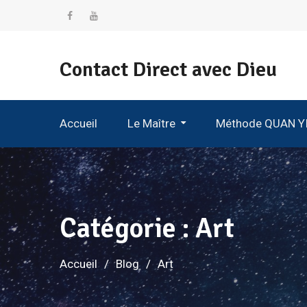
Aller
au
Facebook
Youtube
contenu
Contact Direct avec Dieu
Accueil
Le Maître
Méthode QUAN Y
Méditation Sur Le Son Et La Lumière
Les Traces De Quan Yin Dans Les Religions Du Monde
Catégorie :
Art
Accueil
Blog
Art